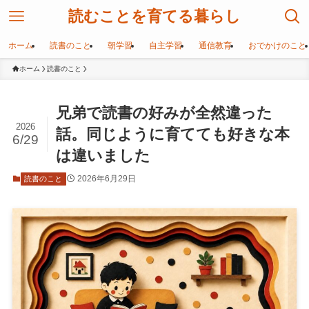
読むことを育てる暮らし
ホーム
読書のこと
朝学習
自主学習
通信教育
おでかけのこと
ホーム
読書のこと
兄弟で読書の好みが全然違った
2026
話。同じように育てても好きな本
6/29
は違いました
2026年6月29日
読書のこと